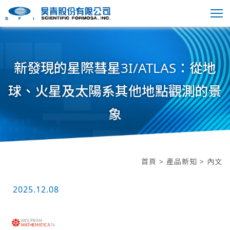
新發現的星際彗星3I/ATLAS：從地
球、火星及太陽系其他地點觀測的景
象
首頁
>
產品新知
> 內文
2025.12.08