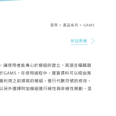
首頁
> 產品系列
> GAMS
前往原廠
題，讓使用者能專心於模組的建立。其語言編輯器
於GAMS。在使用過程中，運算資料可以經由常
複利用之前撰寫的模組，進行代數符號的修改，
以另外選擇附加模組進行線性與非線性規劃、混