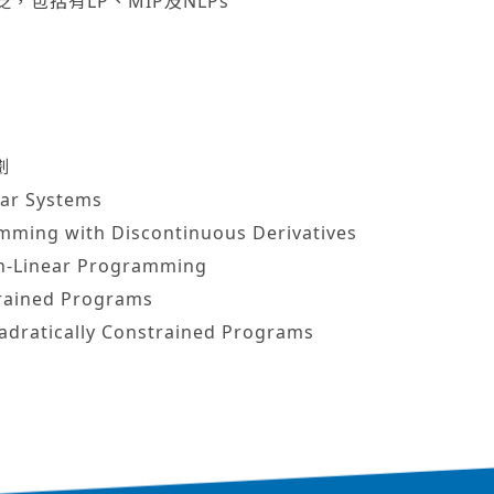
，包括有LP、MIP及NLPs
劃
ar Systems
ming with Discontinuous Derivatives
n-Linear Programming
rained Programs
dratically Constrained Programs