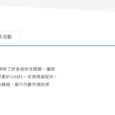
新活動
GAMS排除了許多技術性問題，讓使
惠於GAMS。在使用過程中，
的模組，進行代數符號的修