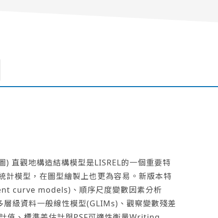
通徑圖) 直觀地構造結構模型是LISREL的一個重要特
料的統計模型，在圖型繪製上也更為容易。新版本特
ent curve models)、順序尺度變數因素分析
riables)、多層級資料一般線性模型(GLIMs)、觀察變數殘差
參數、估計值、標準差估計與PSF可適性衡量Writing