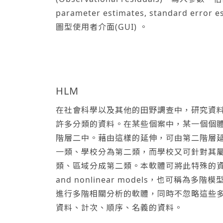
parameter estimates, standard error e
圖型使用者介面(GUI) 。
HLM
在社會科學以及其他的田野調查中，研究資
許多分類的資料。在某些個案中，某一個個
階層二中。藉由這樣的延伸，可由第二階層
一類、學校分為第二類，而學校又可針對其
類、區域分成第二類。本軟體可將此特殊的資料進行清晰
and nonlinear models，也可稱為多階模型
進行多階相關分析的軟體，同時不忽略這些多
資料、計次、順序、名義的資料。