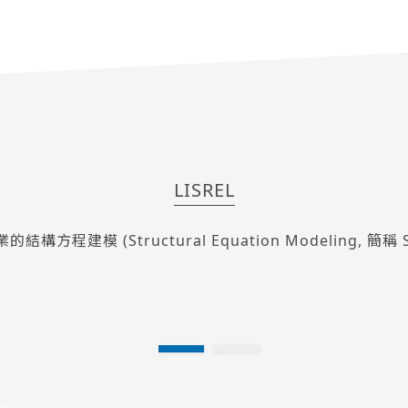
LISREL
構方程建模 (Structural Equation Modeling, 簡稱