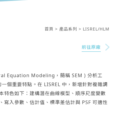
首頁
> 產品系列
> LISREL/HLM
前往原廠
 Equation Modeling，簡稱 SEM ) 分析工
一個重要特點。在 LISREL 中，新增針對複雜調
本特色如下：建構潛在曲線模型、順序尺度變數
寫入參數、估計值、標準差估計與 PSF 可適性