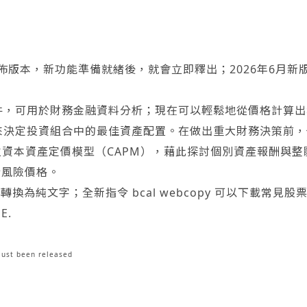
的持續發佈版本，新功能準備就緒後，就會立即釋出；2026年6
件，可用於財務金融資料分析；現在可以輕鬆地從價格計算出
來決定投資組合中的最佳資產配置。在做出重大財務決策前，
立資本資產定價模型（CAPM），藉此探討個別資產報酬與
估計風險價格。
PDF 轉換為純文字；全新指令 bcal webcopy 可以下載
E.
ust been released