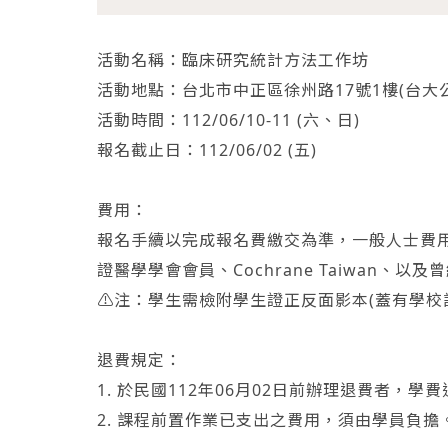
活動名稱：臨床研究統計方法工作坊
活動地點：台北市中正區徐州路17號1樓(台大公
活動時間：112/06/10-11 (六、日)
報名截止日：112/06/02 (五)
費用：
報名手續以完成報名費繳交為準，一般人士費用
證醫學學會會員、Cochrane Taiwan、以
⚠️注：學生需檢附學生證正反面影本(蓋有學校
退費規定：
1. 於民國112年06月02日前辦理退費者，學費
2. 課程前置作業已支出之費用，須由學員負擔