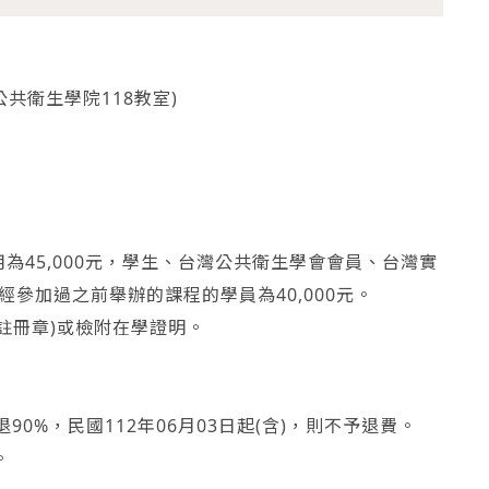
共衛生學院118教室)
為45,000元，學生、台灣公共衛生學會會員、台灣實
及曾經參加過之前舉辦的課程的學員為40,000元。
註冊章)或檢附在學證明。
退90%，民國112年06月03日起(含)，則不予退費。
。