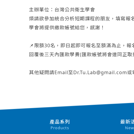
主辦單位：台灣公共衛生學會
煩請欲參加統合分析短期課程的朋友，填寫報名
學會將提供繳款帳號給您，感謝！
📌限額30名，即日起即可報名至額滿為止，報
回覆後三天內匯款學費(匯款帳號將會連同正取
其他疑問請Email至Dr.Tu.Lab@gmail.c
產品系列
最新
Products
New