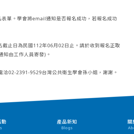
表單。學會將email通知是否報名成功，若報名成功
名截止日為民國112年06月02日止。請於收到報名正取
通知由工作人員寄發)。
om或電洽02-2391-9529台灣公共衛生學會孫小姐，謝謝。
活動
產品新知
關
s
Blogs
Ab