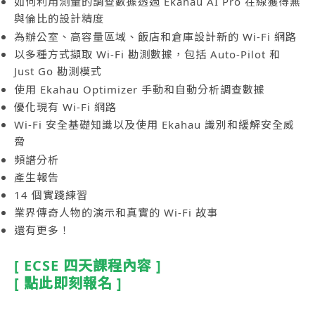
如何利用測量的調查數據透過 Ekahau AI Pro 在線獲得無
與倫比的設計精度
為辦公室、高容量區域、飯店和倉庫設計新的 Wi-Fi 網路
以多種方式擷取 Wi-Fi 勘測數據，包括 Auto-Pilot 和
Just Go 勘測模式
使用 Ekahau Optimizer 手動和自動分析調查數據
優化現有 Wi-Fi 網路
Wi-Fi 安全基礎知識以及使用 Ekahau 識別和緩解安全威
脅
頻譜分析
產生報告
14 個實踐練習
業界傳奇人物的演示和真實的 Wi-Fi 故事
還有更多！
[ ECSE 四天課程內容 ]
[ 點此即刻報名 ]