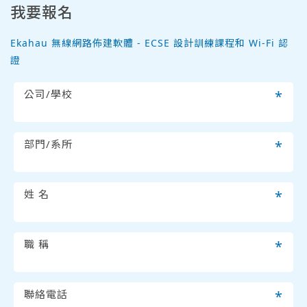
我要報名
Ekahau 無線網路佈建軟體 - ECSE 設計訓練課程和 Wi-Fi 認
證
公司/學校
*
部門/系所
*
姓 名
*
職 稱
*
聯絡電話
*