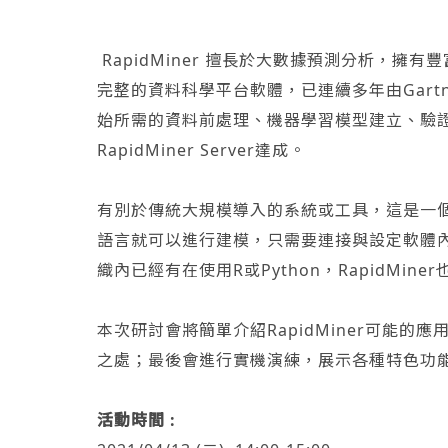
RapidMiner 擅長於大數據預測分析，擁有豐富
完整的資料科學平台軟體，已連續多年由Gart
始所需的資料前處理、機器學習模型建立、驗證到模型部
RapidMiner Server達成。
有別於傳統大規模導入的系統或工具，這是一
語言就可以進行建模，只需要連接與設定軟體
織內已經有在使用R或Python，RapidMi
本次研討會將簡單介紹RapidMiner可能
之處；最後會進行實機演練，展示各種特色功
活動時間 :