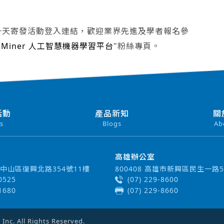
一天寄發活動登入連結，歡迎業界先進及學者報名參
idMiner 人工智慧機器學習平台
"粉絲專頁。
活動
產品新知
關
s
Blogs
Ab
高雄辦公室
北市中山區復興北路354號11樓
800408 高雄市新興區民生一路5
-0525
(07) 229-8600
-1680
(07) 229-8660
c. All Rights Reserved.