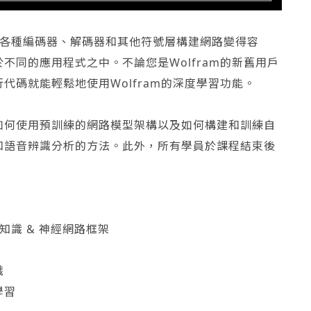
架使各種編碼器、解碼器和其他符號層構建網路變得容
不同的應用程式之中。不論您是Wolfram的新舊用戶
代碼就能輕鬆地使用Wolfram的深度學習功能。
如何使用預訓練的網路模型架構以及如何構建和訓練自
和語音辨識分析的方法。此外，所有學員於課程結束後
。
記本基礎知識 & 神經網路框架
識
度學習