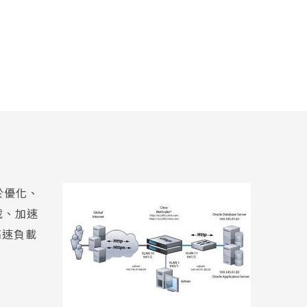
於優化、
載、加速
高速負載