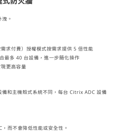
頁應用程式防火牆
外洩。
ow（按需求付費）授權模式按需求提供 5 倍性能
上整合最多 40 台設備，進一步簡化操作
叢集實現更高容量
主機殼式系統不同，每台 Citrix ADC 設備
 ADC，而不會降低性能或安全性。