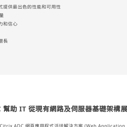
式提供最出色的性能和可用性
容量
力和信心
增長
 ADC 幫助 IT 從現有網路及伺服器基礎架
Citrix ADC 網頁應用程式派送解決方案 (Web Application