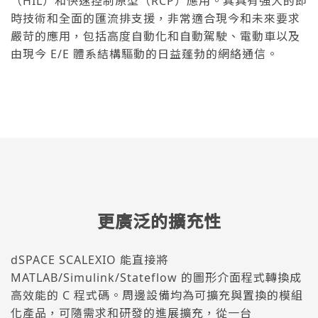
（HIL）和快速控制原型（RCP）應用。其具有強大的即
時技術和全面的匯流排支援，非常適合現今和未來要求
嚴苛的應用，包括高度自動化和自動駕駛、電動車以及
由現今 E/E 體系結構驅動的日益蓬勃的網絡通信。
更廣泛的擴充性
dSPACE SCALEXIO 能直接將
MATLAB/Simulink/Stateflow 的圖形介面程式轉換成
高效能的 C 程式碼。周邊設備均為可擴充與置換的模組
化產品，可隨需求和研發的進展擴充，從一台