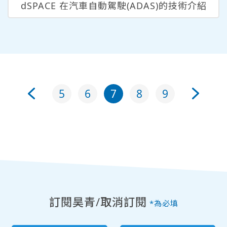
dSPACE 在汽車自動駕駛(ADAS)的技術介紹
5
6
7
8
9
訂閱昊青/取消訂閱
*為必填